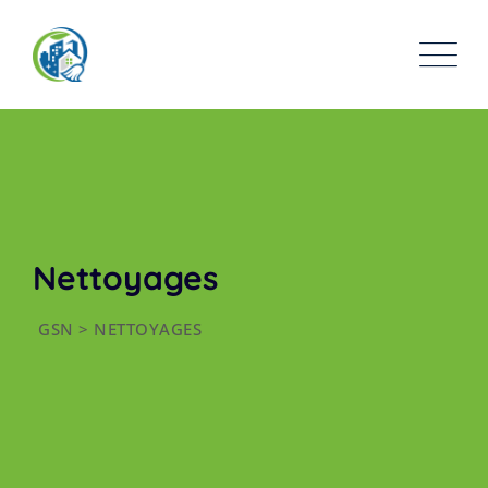
Nettoyages
GSN
>
NETTOYAGES