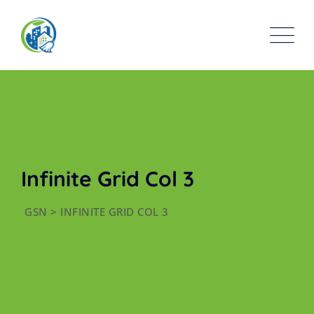
Infinite Grid Col 3
GSN
>
INFINITE GRID COL 3